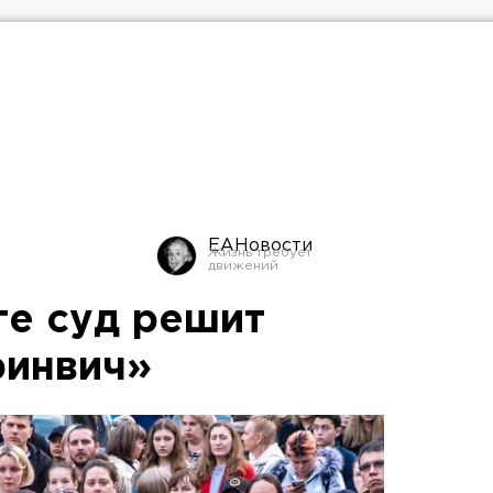
ЕАНовости
ге суд решит
ринвич»