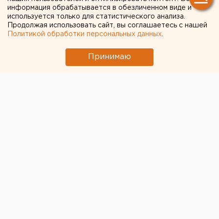
информация обрабатывается в обезличенном виде и
используется только для статистического анализа.
Продолжая использовать сайт, вы соглашаетесь с нашей
Политикой обработки персональных данных
.
Принимаю
Сегодня ночью на Уралмаше, на улице Стачек
сгорела «Ока», сообщает пресс-служба ГУ МЧС по
Свердловской области.
В тушении пожара были задействованы 2 единицы
техники, 10 человек личного состава. Пожар потушен
в течение 2 минут.