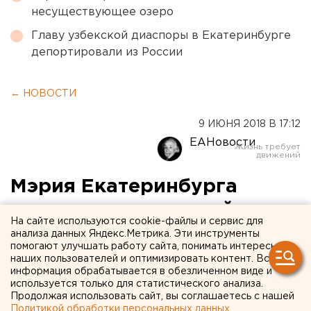
несуществующее озеро
Главу узбекской диаспоры в Екатеринбурге
депортировали из России
← НОВОСТИ
9 ИЮНЯ 2018 В 17:12
ЕАНовости
Мэрия Екатеринбурга
запустила повторный
На сайте используются cookie-файлы и сервис для
конкурс на строительство
анализа данных Яндекс.Метрика. Эти инструменты
помогают улучшать работу сайта, понимать интересы
Эрмитажа
наших пользователей и оптимизировать контент. Вся
информация обрабатывается в обезличенном виде и
используется только для статистического анализа.
Продолжая использовать сайт, вы соглашаетесь с нашей
Политикой обработки персональных данных
.