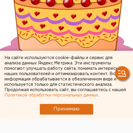
На сайте используются cookie-файлы и сервис для
анализа данных Яндекс.Метрика. Эти инструменты
помогают улучшать работу сайта, понимать интересы
наших пользователей и оптимизировать контент. Вся
информация обрабатывается в обезличенном виде и
Проникнется ли малыш такими аргументами? Да,
используется только для статистического анализа.
выслушает, да, покивает, но будет ждать других
Продолжая использовать сайт, вы соглашаетесь с нашей
слов: как будет круто на празднике, как весело и
Политикой обработки персональных данных
.
хорошо. И ему, и его гостям.
Принимаю
Поэтому каждый рубль, вложенный в город, должен
сопровождаться не только бухгалтерским отчетом о
исполнении, а вау-эффектом, эмоционально