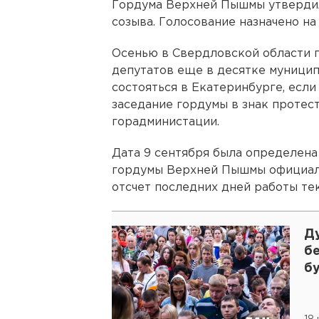
Гордума Верхней Пышмы утвердил
созыва. Голосование назначено на 
Осенью в Свердловской области
депутатов еще в десятке муницип
состояться в Екатеринбурге, есл
заседание гордумы в знак протес
горадминистации.
Дата 9 сентября была определена
гордумы Верхней Пышмы официаль
отсчет последних дней работы те
Д
б
б