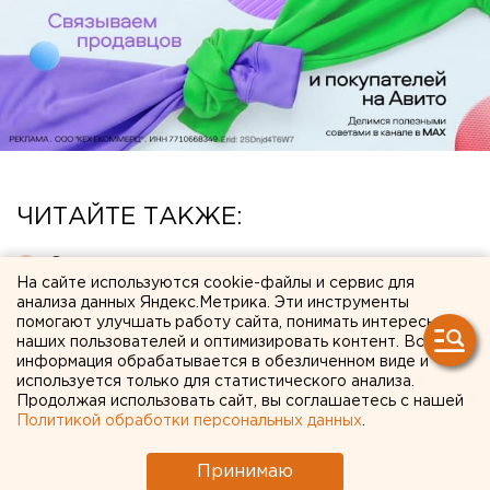
ЧИТАЙТЕ ТАКЖЕ:
Стало известно о состоянии создателя дрона
На сайте используются cookie-файлы и сервис для
«Упырь» Ткачука после покушения под
анализа данных Яндекс.Метрика. Эти инструменты
Екатеринбургом
помогают улучшать работу сайта, понимать интересы
наших пользователей и оптимизировать контент. Вся
Сгоревший квартал в центре Оренбурга
информация обрабатывается в обезличенном виде и
застроят
используется только для статистического анализа.
Продолжая использовать сайт, вы соглашаетесь с нашей
Чем опасны ракеты «Фламинго», которыми
Политикой обработки персональных данных
.
Украина атаковала тыловые регионы РФ
Принимаю
Ракетная опасность объявлена в