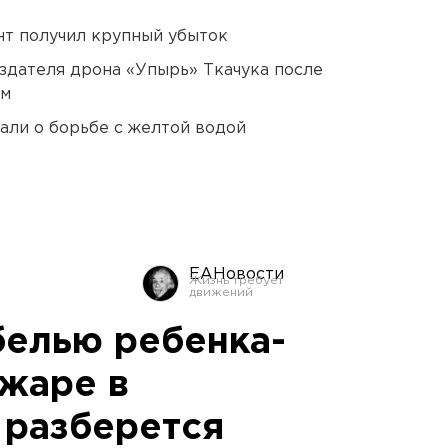
нт получил крупный убыток
оздателя дрона «Упырь» Ткачука после
ом
али о борьбе с желтой водой
ЕАНовости
белью ребенка-
ожаре в
 разберется