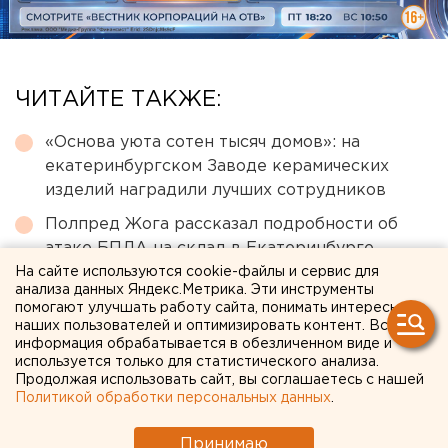
ЧИТАЙТЕ ТАКЖЕ:
«Основа уюта сотен тысяч домов»: на
екатеринбургском Заводе керамических
изделий наградили лучших сотрудников
Полпред Жога рассказал подробности об
атаке БПЛА на склад в Екатеринбурге
На сайте используются cookie-файлы и сервис для
Власти признали исторический центр
анализа данных Яндекс.Метрика. Эти инструменты
Екатеринбурга памятником
помогают улучшать работу сайта, понимать интересы
наших пользователей и оптимизировать контент. Вся
В Wildberries рассказали о судьбе товаров на
информация обрабатывается в обезличенном виде и
используется только для статистического анализа.
горящем складе в Екатеринбурге
Продолжая использовать сайт, вы соглашаетесь с нашей
В Екатеринбурге горит склад Wildberries
Политикой обработки персональных данных
.
Принимаю