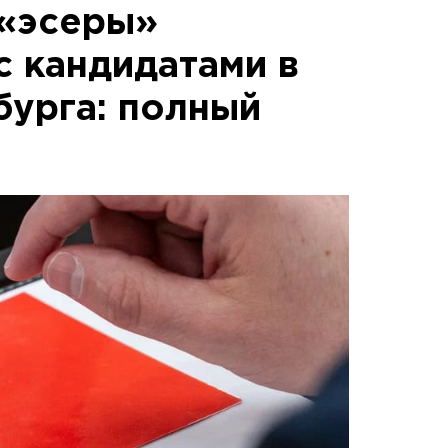
 «эсеры»
с кандидатами в
бурга: полный