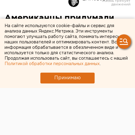
Американцы придумали,
На сайте используются cookie-файлы и сервис для
как эффективно бороться с
анализа данных Яндекс.Метрика. Эти инструменты
раком
помогают улучшать работу сайта, понимать интересы
наших пользователей и оптимизировать контент. Вся
информация обрабатывается в обезличенном виде и
Ученые из медицинской школы Гарварда придумали
используется только для статистического анализа.
Продолжая использовать сайт, вы соглашаетесь с нашей
методику борьбы с раком: они научили раковые
Политикой обработки персональных данных
.
клетки самим убивать опухоль, пишут «Известия».
Принимаю
Нужного эффекта удалось добиться при помощи
модификации тех клеток рака, которые
циркулируют в крови и вызывают метастазы, часто
приводя к новообразованию. Ученые использовали
белок-убийцу S-TRAIL, вызывающий апоптоз ––
программируемую гибель клетки. При этом для
здоровых клеток он безопасен.