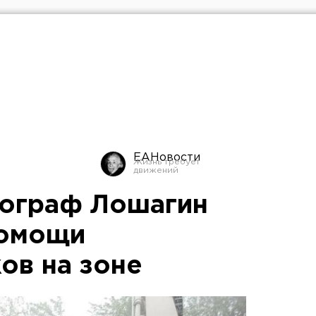
ЕАНовости
тограф Лошагин
помощи
ов на зоне