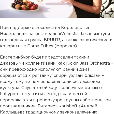
При поддержке посольства Королевства
Нидерланды на фестивале «Усадьба Jazz» выступит
голландская группа BRUUT!, а также экзотические и
колоритные Daraa Tribes (Марокко).
Екатеринбург будет представлен такими
джазовыми коллективами, как Kickin Jass Orchestra –
они превосходно исполняют ранний джаз,
обращаются к регтайму, спиричуэлзам, блюзам –
всему тому, на чем основана великая джазовая
культура. Слушателей ждут солнечные ритмы от
Lollypop Lorry: хиты легенд ска и реггей
перемежаются в репертуаре группы собственными
произведениями. Гитарист Karlsheff (Андрей
Карлышев) традиционному звукоизвлечению