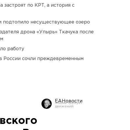
 застроят по КРТ, а история с
ти подтопило несуществующее озеро
оздателя дрона «Упырь» Ткачука после
ом
ло работу
в России сочли преждевременным
ЕАНовости
вского