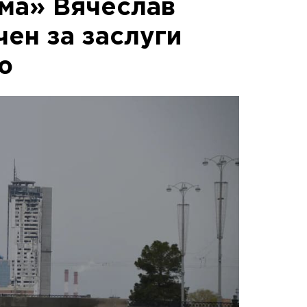
ма» Вячеслав
ен за заслуги
ю