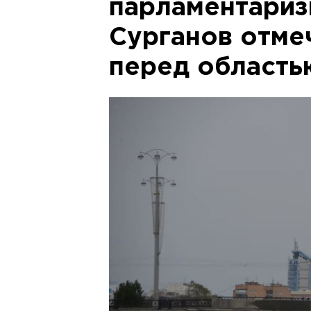
парламентариз
Сурганов отмеч
перед область