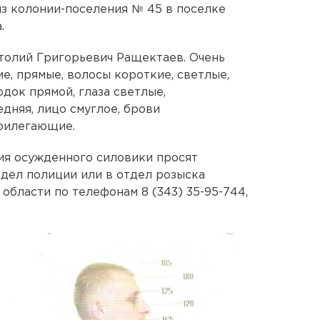
з колонии-поселения № 45 в поселке
.
толий Григорьевич Ращектаев. Очень
ие, прямые, волосы короткие, светлые,
одок прямой, глаза светлые,
дняя, лицо смуглое, брови
прилегающие.
я осужденного силовики просят
дел полиции или в отдел розыска
бласти по телефонам 8 (343) 35-95-744,