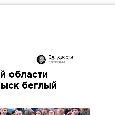
ЕАНовости
й области
зыск беглый