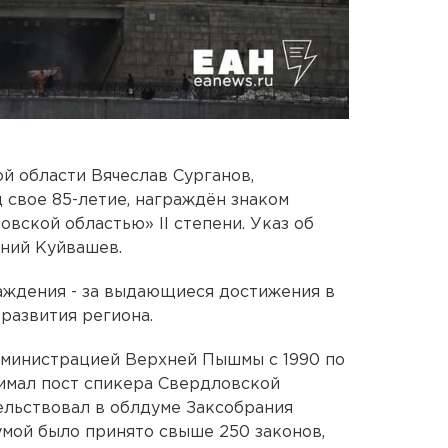
й области Вячеслав Сурганов,
 свое 85-летие, награждён знаком
овской областью» II степени. Указ об
ений Куйвашев.
ждения - за выдающиеся достижения в
развития региона.
дминистрацией Верхней Пышмы с 1990 по
анимал пост спикера Свердловской
ельствовал в облдуме Заксобрания
умой было принято свыше 250 законов,