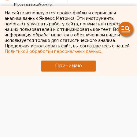
Екатеринбурга
На сайте используются cookie-файлы и сервис для
Свердловская криминальная легенда 90-х
анализа данных Яндекс.Метрика. Эти инструменты
Федулев освободился и вернулся в
помогают улучшать работу сайта, понимать интересы
наших пользователей и оптимизировать контент. Вся
Екатеринбург
информация обрабатывается в обезличенном виде и
В Оренбурге продлили арест «смотрителю»
используется только для статистического анализа.
Продолжая использовать сайт, вы соглашаетесь с нашей
кладбищ
Политикой обработки персональных данных
.
Ракетная опасность угрожает Челябинской
Принимаю
области
Очевидец рассказал про атаку на склад
Wildberries в Екатеринбурге
← НОВОСТИ
11 АВГУСТА 2018 В 16:02
ЕАНовости