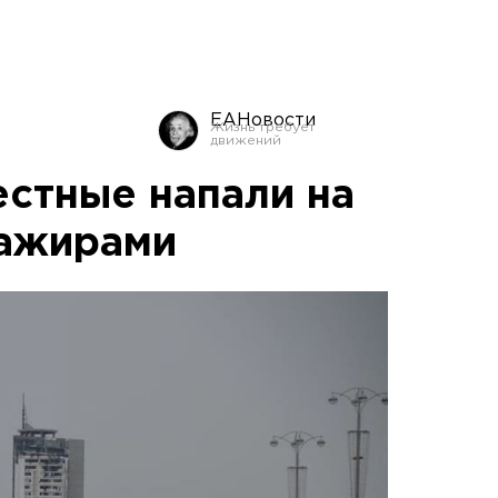
ЕАНовости
естные напали на
сажирами