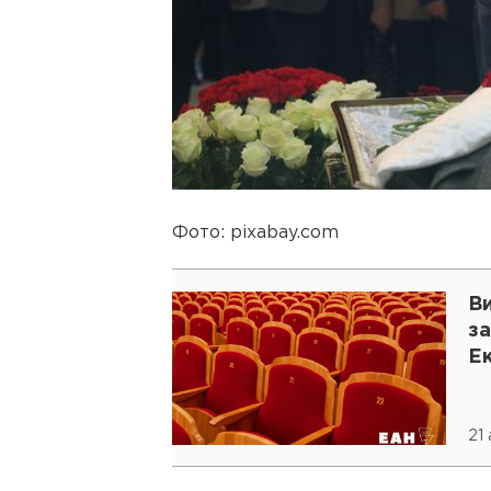
Фото: pixabay.com
В
з
Е
21 