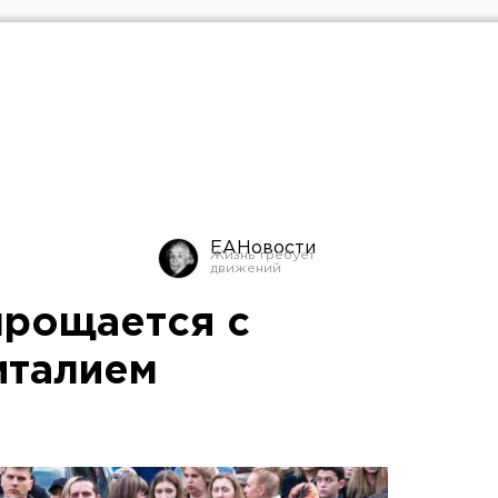
ЕАНовости
прощается с
италием