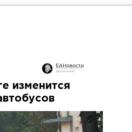
ЕАНовости
ге изменится
автобусов