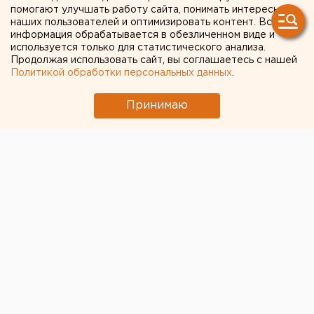
России: на ней появятся
помогают улучшать работу сайта, понимать интересы
наших пользователей и оптимизировать контент. Вся
два Урала
информация обрабатывается в обезличенном виде и
используется только для статистического анализа.
Продолжая использовать сайт, вы соглашаетесь с нашей
Политикой обработки персональных данных
.
Принимаю
© Фото из открытых источников
Новый глобальный концепт рождается в