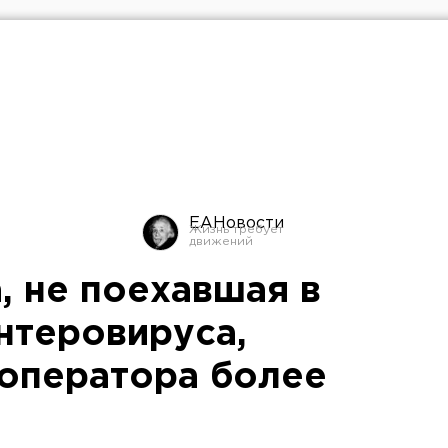
ЕАНовости
, не поехавшая в
нтеровируса,
роператора более