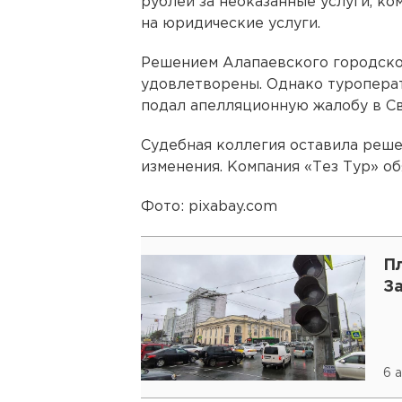
рублей за неоказанные услуги, к
на юридические услуги.
Решением Алапаевского городско
удовлетворены. Однако туроперат
подал апелляционную жалобу в Св
Судебная коллегия оставила реше
изменения. Компания «Тез Тур» об
Фото: pixabay.com
П
З
6 