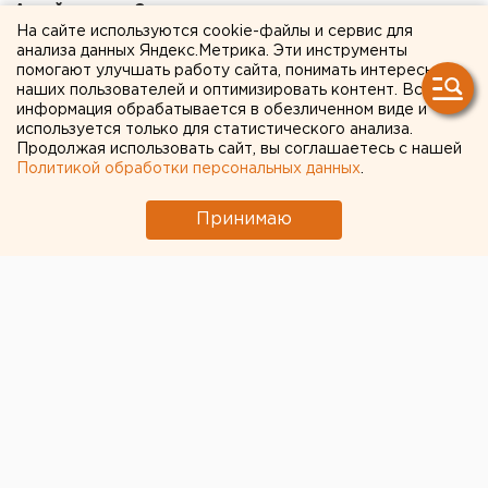
- А сейчас что?
На сайте используются cookie-файлы и сервис для
анализа данных Яндекс.Метрика. Эти инструменты
- Сейчас ничего, министерство стало продавать
помогают улучшать работу сайта, понимать интересы
лицензии на территории парка на торфоразработки
наших пользователей и оптимизировать контент. Вся
и щебеночные карьеры. Они просто уничтожают
информация обрабатывается в обезличенном виде и
используется только для статистического анализа.
памятники. Сейчас под угрозой уже не только
Продолжая использовать сайт, вы соглашаетесь с нашей
проект, но и сама территория. Это очень горько.
Политикой обработки персональных данных
.
Фото: издательство "Квадрат", pixabay.com
Принимаю
Общество