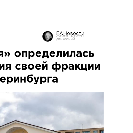
ЕАНовости
я» определилась
ния своей фракции
теринбурга