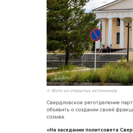
© Фото из открытых источников
Свердловское реготделение парти
объявить о создании своей фракц
созыва.
«На заседании политсовета Све