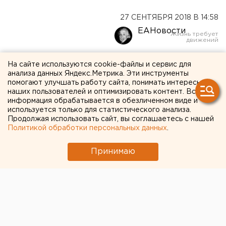
27 СЕНТЯБРЯ 2018 В 14:58
ЕАНовости
Уральский
На сайте используются cookie-файлы и сервис для
анализа данных Яндекс.Метрика. Эти инструменты
военнослужащий завоевал
помогают улучшать работу сайта, понимать интересы
наших пользователей и оптимизировать контент. Вся
шесть золотых медалей на
информация обрабатывается в обезличенном виде и
используется только для статистического анализа.
соревнованиях в Испании
Продолжая использовать сайт, вы соглашаетесь с нашей
Политикой обработки персональных данных
.
В испанском городе Альхесирасе на VII
Европейских играх полицейских и пожарных
Принимаю
военнослужащий спортивной команды Уральского
округа завоевал шесть золотых и одну серебряную
медаль, сообщили пресс-службе Уральского округа
войск национальной гвардии РФ.
Рядовой Сергей Силин обошел сильнейших