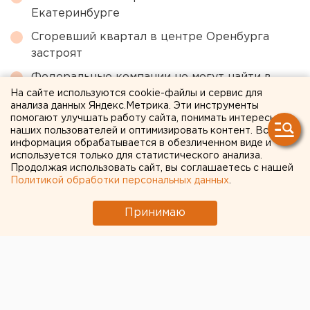
Екатеринбурге
Сгоревший квартал в центре Оренбурга
застроят
Федеральные компании не могут найти в
Екатеринбурге земли под апартаменты
На сайте используются cookie-файлы и сервис для
анализа данных Яндекс.Метрика. Эти инструменты
Исторический центр Оренбурга застроят по
помогают улучшать работу сайта, понимать интересы
наших пользователей и оптимизировать контент. Вся
КРТ, а история с небоскребами — на паузе
информация обрабатывается в обезличенном виде и
используется только для статистического анализа.
Продолжая использовать сайт, вы соглашаетесь с нашей
← НОВОСТИ
Политикой обработки персональных данных
.
27 СЕНТЯБРЯ 2018 В 17:49
Принимаю
ЕАНовости
Клуб настольного тенниса
УГМК представил