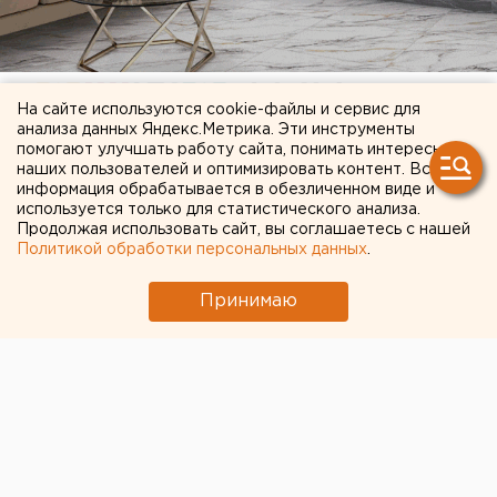
На сайте используются cookie-файлы и сервис для
анализа данных Яндекс.Метрика. Эти инструменты
помогают улучшать работу сайта, понимать интересы
наших пользователей и оптимизировать контент. Вся
информация обрабатывается в обезличенном виде и
ЧИТАЙТЕ ТАКЖЕ:
используется только для статистического анализа.
Продолжая использовать сайт, вы соглашаетесь с нашей
Под Екатеринбургом диверсанты взорвали
Политикой обработки персональных данных
.
создателя дрона «Упырь»
Принимаю
Власти Екатеринбурга рассказали о борьбе с
желтой водой
Ракетную опасность объявили в
Свердловской области
Ракетная опасность объявлена в
Оренбургской области и Башкирии