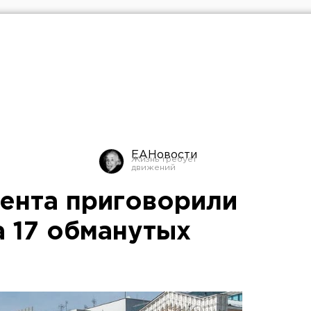
ЕАНовости
гента приговорили
а 17 обманутых