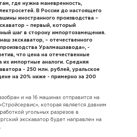
там, где нужна маневренность,
электросетей. В России до настоящего
машины иностранного производства –
экскаватор – первый, который
ичный шаг в сторону импортозамещения.
 наш экскаватор, – отечественного
- производства Уралмашзавода», -
метив, что цена на отечественные
а их импортные аналоги. Средняя
ватора - 250 млн. рублей, уральское
цене на 20% ниже - примерно за 200
зобран и на 16 машинах отправится на
 «Стройсервис», которая является давним
работкой угольных разрезов в
ргский экскаватор будет направлен на
.