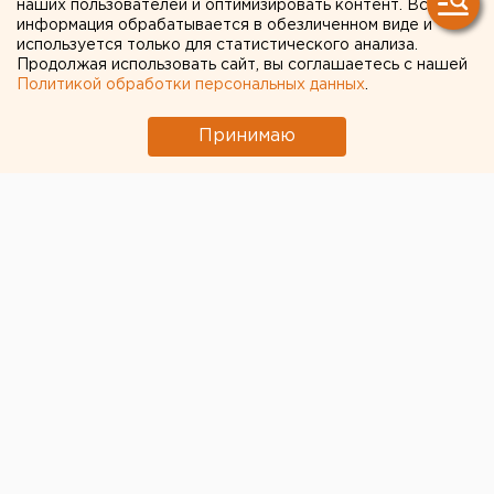
отставки ключевого
наших пользователей и оптимизировать контент. Вся
информация обрабатывается в обезличенном виде и
чиновника мэрии
используется только для статистического анализа.
Продолжая использовать сайт, вы соглашаетесь с нашей
Екатеринбурга
Политикой обработки персональных данных
.
Принимаю
ЕАН стала известна причина отставки самого