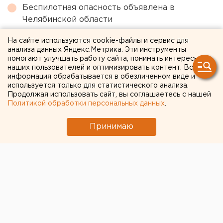
Беспилотная опасность объявлена в
Челябинской области
Челябинцев предупредили о возможном
На сайте используются cookie-файлы и сервис для
выходе из берегов реки Миасс
анализа данных Яндекс.Метрика. Эти инструменты
помогают улучшать работу сайта, понимать интересы
наших пользователей и оптимизировать контент. Вся
информация обрабатывается в обезличенном виде и
← НОВОСТИ
используется только для статистического анализа.
Продолжая использовать сайт, вы соглашаетесь с нашей
9 ОКТЯБРЯ 2018 В 20:49
Политикой обработки персональных данных
.
ЕАНовости
Принимаю
Валерий Зорькин рассказал
о неконституционной
вольности органов
местного самоуправления