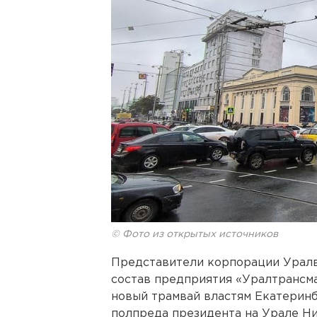
© Фото из открытых источников
Представители корпорации Уралва
состав предприятия «Уралтрансма
новый трамвай властям Екатеринб
полпреда президента на Урале Ни