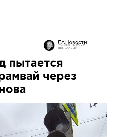
ЕАНовости
д пытается
трамвай через
нова