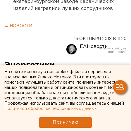
екатеринбургском Заводе керамических
изделий наградили лучших сотрудников
← НОВОСТИ
16 ОКТЯБРЯ 2018 В 11:20
ЕАНовости
Энергетики
На сайте используются cookie-файлы и сервис для
реконструируют два
анализа данных Яндекс.Метрика. Эти инструменты
помогают улучшать работу сайта, понимать интересы
теплопункта в
наших пользователей и оптимизировать контент. Вся
Первоуральске и
информация обрабатывается в обезличенном виде и
используется только для статистического анализа.
котельную в Крылосово
Продолжая использовать сайт, вы соглашаетесь с нашей
Политикой обработки персональных данных
.
Специалисты Свердловской теплоснабжающей
Принимаю
компании (СТК) приступили к ремонту здания