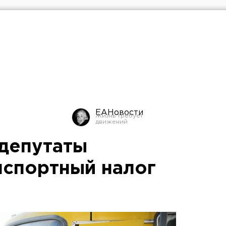
ЕАНовости
депутаты
нспортный налог