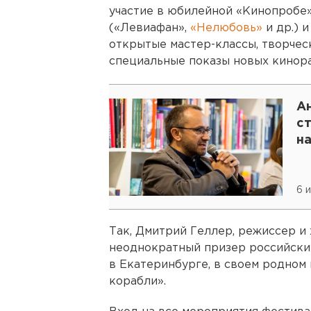
участие в юбилейной «Кинопробе
(«Левиафан»,
«Нелюбовь»
и др.) 
открытые мастер-классы, творчес
специальные показы новых кинора
Ан
ст
н
6 
Так, Дмитрий Геллер, режиссер и
неоднократный призер российски
в Екатеринбурге, в своем родном 
корабли».