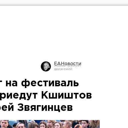
ЕАНовости
г на фестиваль
приедут Кшиштов
рей Звягинцев