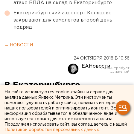
атаке БПЛА на склад в Екатеринбурге
Екатеринбургский аэропорт Кольцово
закрывают для самолетов второй день
подряд
← НОВОСТИ
24 ОКТЯБРЯ 2018 В 10:36
ЕАНовости
В Екатеринбурге
На сайте используются cookie-файлы и сервис для
«Атомстройкомплекс»
анализа данных Яндекс.Метрика. Эти инструменты
помогают улучшать работу сайта, понимать интересы
снесет жилой дом ради
наших пользователей и оптимизировать контент. Вся
стройки
информация обрабатывается в обезличенном виде и
используется только для статистического анализа.
Продолжая использовать сайт, вы соглашаетесь с нашей
Политикой обработки персональных данных
.