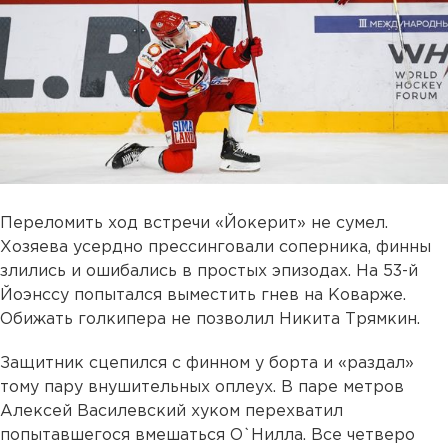
Переломить ход встречи «Йокерит» не сумел.
Хозяева усердно прессинговали соперника, финны
злились и ошибались в простых эпизодах. На 53-й
Йоэнссу попытался выместить гнев на Коварже.
Обижать голкипера не позволил Никита Трямкин.
Защитник сцепился с финном у борта и «раздал»
тому пару внушительных оплеух. В паре метров
Алексей Василевский хуком перехватил
попытавшегося вмешаться О`Нилла. Все четверо