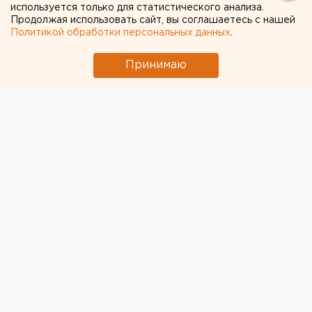
используется только для статистического анализа.
Продолжая использовать сайт, вы соглашаетесь с нашей
Политикой обработки персональных данных
.
Принимаю
© Фото из открытых источников
Авиационные власти Грузии выдали
разрешительные документы авиакомпании-
лоукостеру «Победа», пишет газета «Ведомости».
Перевозчик сможет возобновить полеты в Тбилиси