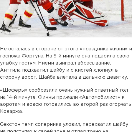
Не осталась в стороне от этого «праздника жизни» и
госпожа Фортуна. На 9-й минуте она подарила свою
улыбку гостям. Ниеми выиграл вбрасывание,
Анттила подхватил шайбу и с кистей хлопнул в
сторону ворот. Шайба влетела в дальнюю девятку.
«Шоферы» сообразили очень нужный ответный гол
на 14-й минуте. Финны прижали «Автомобилист» к
воротам и вовсю готовились во второй раз огорчать
Коваржа.
Секстон темп соперника уловил, перехватил шайбу
на подступах к своей зоне и отдал точно на