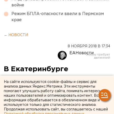
войне
Режим БПЛА-опасности ввели в Пермском
крае
← НОВОСТИ
8 НОЯБРЯ 2018 В 17:34
ЕАНовости
В Екатеринбурге
энергетики меняют участок
На сайте используются cookie-файлы и сервис для
теплосети на Июльской
анализа данных Яндекс.Метрика. Эти инструменты
помогают улучшать работу сайта, понимать интересы
наших пользователей и оптимизировать контент. Вся
Специалисты Екатеринбургской теплосетевой
информация обрабатывается в обезличенном виде и
компании проводят замену участка ветхой
используется только для статистического анализа.
Продолжая использовать сайт, вы соглашаетесь с нашей
теплосети на улице Июльской. Работы ведутся без