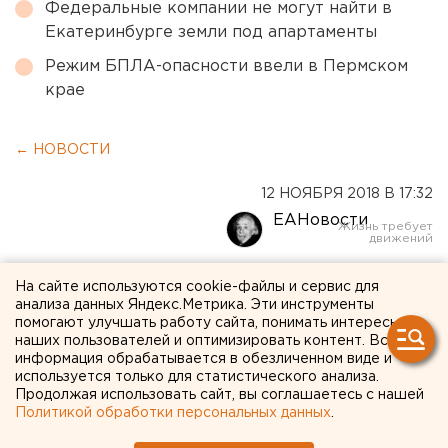
Федеральные компании не могут найти в
Екатеринбурге земли под апартаменты
Режим БПЛА-опасности ввели в Пермском
крае
← НОВОСТИ
12 НОЯБРЯ 2018 В 17:32
ЕАНовости
В Екатеринбурге
На сайте используются cookie-файлы и сервис для
анализа данных Яндекс.Метрика. Эти инструменты
полицейский-качок
помогают улучшать работу сайта, понимать интересы
наших пользователей и оптимизировать контент. Вся
попался на крупной партии
информация обрабатывается в обезличенном виде и
используется только для статистического анализа.
анаболиков
Продолжая использовать сайт, вы соглашаетесь с нашей
Политикой обработки персональных данных
.