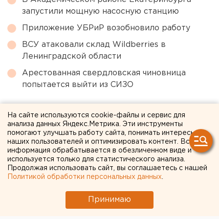
запустили мощную насосную станцию
Приложение УБРиР возобновило работу
ВСУ атаковали склад Wildberries в
Ленинградской области
Арестованная свердловская чиновница
попытается выйти из СИЗО
← НОВОСТИ
На сайте используются cookie-файлы и сервис для
анализа данных Яндекс.Метрика. Эти инструменты
помогают улучшать работу сайта, понимать интересы
13 НОЯБРЯ 2018 В 08:47
наших пользователей и оптимизировать контент. Вся
ЕАНовости
информация обрабатывается в обезличенном виде и
используется только для статистического анализа.
Продолжая использовать сайт, вы соглашаетесь с нашей
В Екатеринбурге
Политикой обработки персональных данных
.
восстановили
Принимаю
теплоснабжение на ВИЗе и