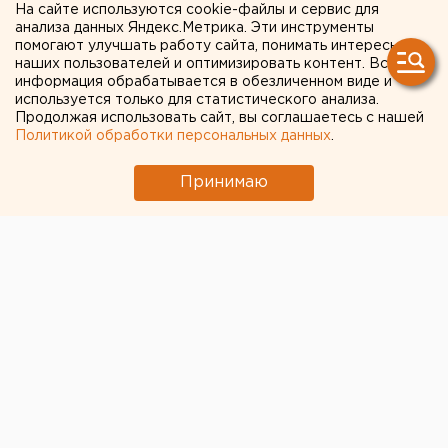
ФОТОРЕПОРТАЖ
На сайте используются cookie-файлы и сервис для
анализа данных Яндекс.Метрика. Эти инструменты
помогают улучшать работу сайта, понимать интересы
наших пользователей и оптимизировать контент. Вся
информация обрабатывается в обезличенном виде и
используется только для статистического анализа.
Продолжая использовать сайт, вы соглашаетесь с нашей
Политикой обработки персональных данных
.
Принимаю
© Фото из открытых источников
В екатеринбургском Театре юного зрителя прошел
торжественный вечер, посвященный 80-летию
исторического факультета УрГУ, ныне -