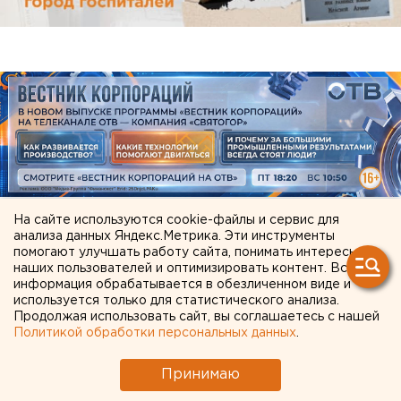
На сайте используются cookie-файлы и сервис для
анализа данных Яндекс.Метрика. Эти инструменты
ЧИТАЙТЕ ТАКЖЕ:
помогают улучшать работу сайта, понимать интересы
наших пользователей и оптимизировать контент. Вся
информация обрабатывается в обезличенном виде и
МИД призвал россиян готовиться к затяжной
используется только для статистического анализа.
войне
Продолжая использовать сайт, вы соглашаетесь с нашей
Политикой обработки персональных данных
.
В Свердловской области пересчитали
доплаты к пенсиям летчикам и шахтерам
Принимаю
Челябинцев предупредили о возможном