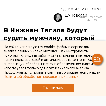
7 ДЕКАБРЯ 2018 В 15:08
ЕАНовости
В Нижнем Тагиле будут
судить мужчину, который
«заказал» свою бывшую
На сайте используются cookie-файлы и сервис для
анализа данных Яндекс.Метрика. Эти инструменты
девушку
помогают улучшать работу сайта, понимать интересы
наших пользователей и оптимизировать контент. Вся
информация обрабатывается в обезличенном виде и
В Нижнем Тагиле будут судить 38-летнего
используется только для статистического анализа.
гражданина закавказской республики, который
Продолжая использовать сайт, вы соглашаетесь с нашей
угрожал своей бывшей девушке убийством,
Политикой обработки персональных данных
.
сообщает пресс-служба СУ СКР по Свердловской
Принимаю
области.
После расставания у пары сложились напряженные
отношения. Мужчина в феврале текущего года,