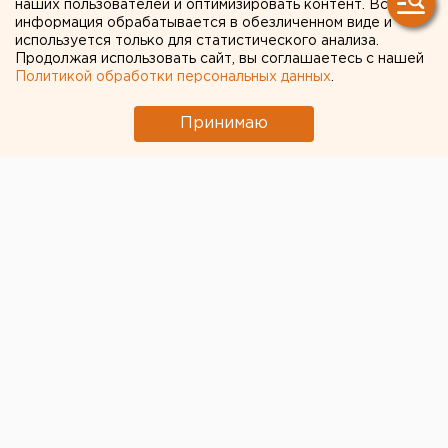
наших пользователей и оптимизировать контент. Вся
информация обрабатывается в обезличенном виде и
используется только для статистического анализа.
Продолжая использовать сайт, вы соглашаетесь с нашей
Политикой обработки персональных данных
.
Принимаю
© Фото из открытых источников
Количество погибших после цунами в Индонезии
достигло 229 человек, пишет ТАСС.
Свыше 400 человек считаются пропавшими без