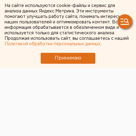
участились случаи с
На сайте используются cookie-файлы и сервис для
неприбытием авиабагажа
анализа данных Яндекс.Метрика. Эти инструменты
помогают улучшать работу сайта, понимать интересы
из Москвы
наших пользователей и оптимизировать контент. Вся
информация обрабатывается в обезличенном виде и
используется только для статистического анализа.
Продолжая использовать сайт, вы соглашаетесь с нашей
Политикой обработки персональных данных
.
Принимаю
В Кольцово фиксируют рост жалоб на проблемы с