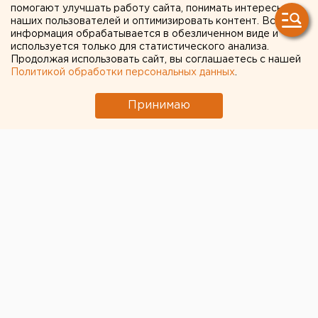
шеф-редактора ЕАН Артема Рябова
помогают улучшать работу сайта, понимать интересы
наших пользователей и оптимизировать контент. Вся
информация обрабатывается в обезличенном виде и
используется только для статистического анализа.
← НОВОСТИ
Продолжая использовать сайт, вы соглашаетесь с нашей
Политикой обработки персональных данных
.
20 СЕНТЯБРЯ 2019 В 14:53
ЕАНовости
Принимаю
Сенатором от Челябинской
области стала Маргарита
Павлова
Представлять губернатора Челябинской области
Алексея Текслера в Совете Федерации
Федерального собрания России будет
Маргарита Павлова. Об этом объявил глава
региона.