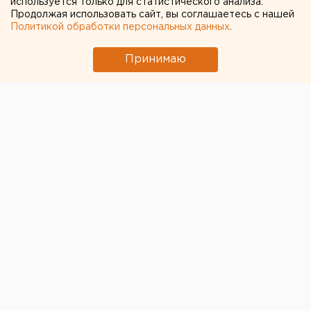
используется только для статистического анализа.
Продолжая использовать сайт, вы соглашаетесь с нашей
Политикой обработки персональных данных
.
Принимаю
Аспирантку СПбГУ Анастасию Ещенко, жестоко
убитую в Санкт-Петербурге, похоронили на Кубани,
в станице Старовеличковской, сообщает «РИА
Новости».
Попрощаться с Ещенко пришли несколько сотен