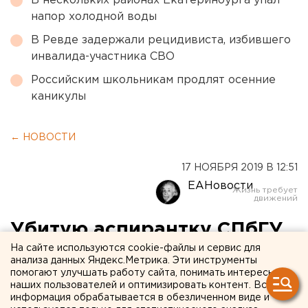
В нескольких районах Екатеринбурга упал
напор холодной воды
В Ревде задержали рецидивиста, избившего
инвалида-участника СВО
Российским школьникам продлят осенние
каникулы
← НОВОСТИ
17 НОЯБРЯ 2019 В 12:51
ЕАНовости
Убитую аспирантку СПбГУ
На сайте используются cookie-файлы и сервис для
похоронили на Кубани, ее
анализа данных Яндекс.Метрика. Эти инструменты
мать – в реанимации
помогают улучшать работу сайта, понимать интересы
наших пользователей и оптимизировать контент. Вся
информация обрабатывается в обезличенном виде и