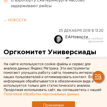
В аэропорту Екатеринбурга массово
задерживают рейсы
← НОВОСТИ
25 ДЕКАБРЯ 2019 В 13:20
ЕАНовости
Оргкомитет Универсиады
рассказал, что собирается
На сайте используются cookie-файлы и сервис для
делать с геями: «Мы с этим
анализа данных Яндекс.Метрика. Эти инструменты
помогают улучшать работу сайта, понимать интересы
живем, справляемся»
наших пользователей и оптимизировать контент. Вся
информация обрабатывается в обезличенном виде и
используется только для статистического анализа.
Продолжая использовать сайт, вы соглашаетесь с нашей
Политикой обработки персональных данных
.
Принимаю