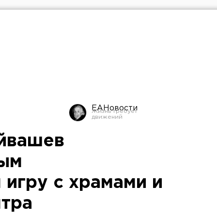
ЕАНовости
йвашев
ым
 игру с храмами и
нтра