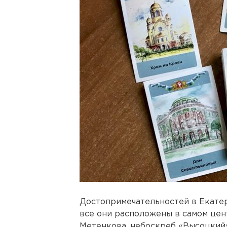
Достопримечательностей в Екатери
все они расположены в самом цент
Метенкова, небоскреб «Высоцкий»