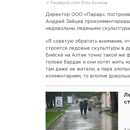
© Facebook.com Егор Бычков
Директор ООО «Парад», построив
Андрей Зайцев прокомментировал
недовольны ледяными скульптурам
«Я советую обратить внимание, ч
строятся ледовые скульптуры в др
Бийске на Алтае точно такой же ф
голове бардак и они хотят жить н
там даже не жители, а пара злопых
комментариям, то вполне довольн
Л
с