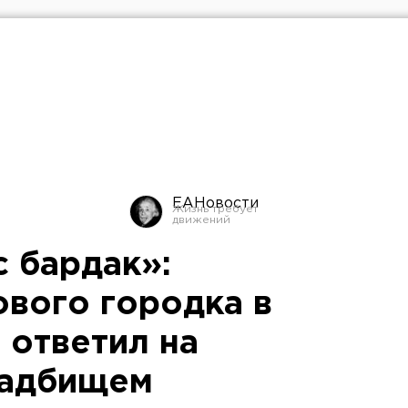
ЕАНовости
с бардак»:
ового городка в
 ответил на
ладбищем