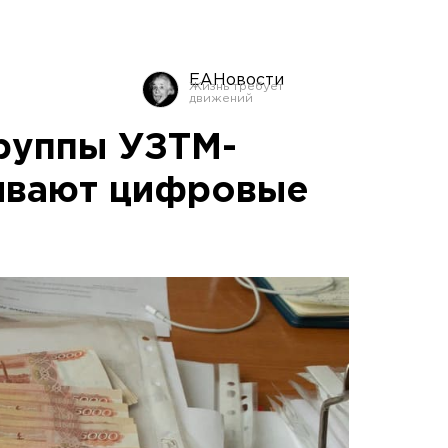
ЕАНовости
руппы УЗТМ-
ивают цифровые