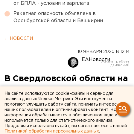
от БПЛА - условия и зарплата
Ракетная опасность объявлена в
Оренбургской области и Башкирии
← НОВОСТИ
10 ЯНВАРЯ 2020 В 12:14
ЕАНовости
В Свердловской области на
продавца снюсов готовятся
На сайте используются cookie-файлы и сервис для
возбудить первое
анализа данных Яндекс.Метрика. Эти инструменты
помогают улучшать работу сайта, понимать интересы
уголовное дело
наших пользователей и оптимизировать контент. Вся
информация обрабатывается в обезличенном виде и
используется только для статистического анализа.
Продолжая использовать сайт, вы соглашаетесь с нашей
Политикой обработки персональных данных
.