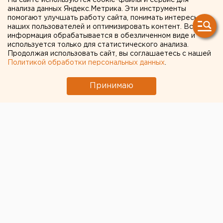
На сайте используются cookie-файлы и сервис для
анализа данных Яндекс.Метрика. Эти инструменты
помогают улучшать работу сайта, понимать интересы
наших пользователей и оптимизировать контент. Вся
информация обрабатывается в обезличенном виде и
используется только для статистического анализа.
Продолжая использовать сайт, вы соглашаетесь с нашей
Политикой обработки персональных данных
.
Принимаю
В Перми завершился конкурс Рождественского
турнира Кубка России по снежной и ледовой
скульптуре «Зимний вернисаж», сообщает пресс-
служба краевого минкультуры.