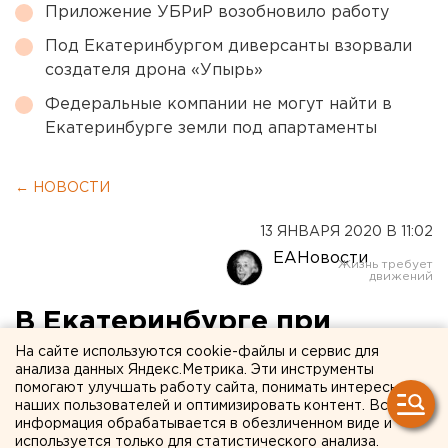
Приложение УБРиР возобновило работу
Под Екатеринбургом диверсанты взорвали
создателя дрона «Упырь»
Федеральные компании не могут найти в
Екатеринбурге земли под апартаменты
← НОВОСТИ
13 ЯНВАРЯ 2020 В 11:02
ЕАНовости
В Екатеринбурге при
получении взятки задержан
На сайте используются cookie-файлы и сервис для
анализа данных Яндекс.Метрика. Эти инструменты
участковый
помогают улучшать работу сайта, понимать интересы
наших пользователей и оптимизировать контент. Вся
информация обрабатывается в обезличенном виде и
используется только для статистического анализа.