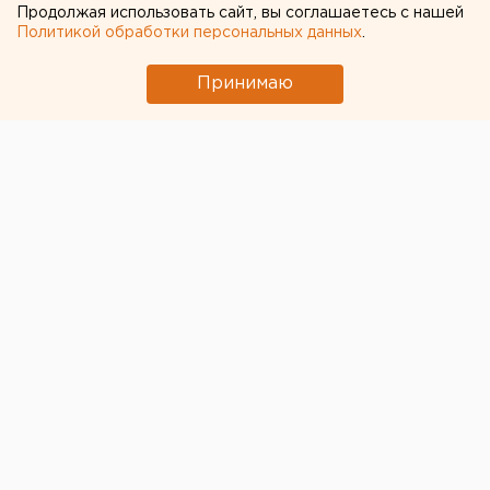
Продолжая использовать сайт, вы соглашаетесь с нашей
Политикой обработки персональных данных
.
Принимаю
© Фото из открытых источников
В Екатеринбурге при получении взятки в размере
70 тыс. рублей задержан участковый
уполномоченный отдела полиции № 11 УМВД Айдын
Рустамов.